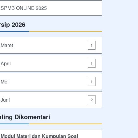
SPMB ONLINE 2025
rsip 2026
Maret
1
April
1
Mei
1
Juni
2
aling Dikomentari
Modul Materi dan Kumpulan Soal