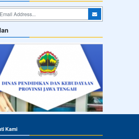
lan
uti Kami