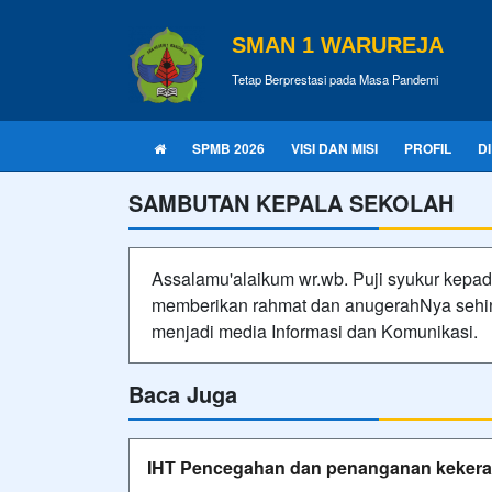
SMAN 1 WARUREJA
Tetap Berprestasi pada Masa Pandemi
SPMB 2026
VISI DAN MISI
PROFIL
D
SAMBUTAN KEPALA SEKOLAH
Assalamu'alaikum wr.wb. Puji syukur kepa
memberikan rahmat dan anugerahNya sehi
menjadi media Informasi dan Komunikasi.
Baca Juga
IHT Pencegahan dan penanganan kekera