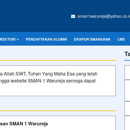
sman1warureja@yahoo.co.i
IREKTORI
PENDAFTARAN ALUMNI
ERAPOR SMANSAWA
LMS
T
da Allah SWT, Tuhan Yang Maha Esa yang telah
ngga website SMAN 1 Warureja semoga dapat
san SMAN 1 Warureja