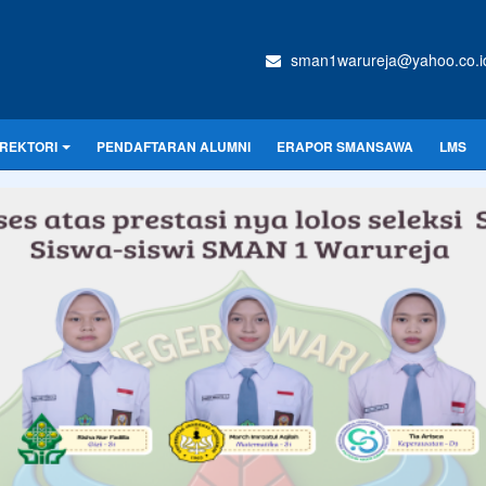
sman1warureja@yahoo.co.i
IREKTORI
PENDAFTARAN ALUMNI
ERAPOR SMANSAWA
LMS