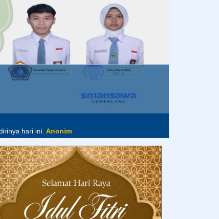
im
rinya hari ini.
Anonim