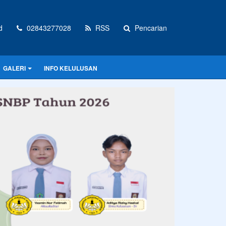
d
02843277028
RSS
Pencarian
GALERI
INFO KELULUSAN